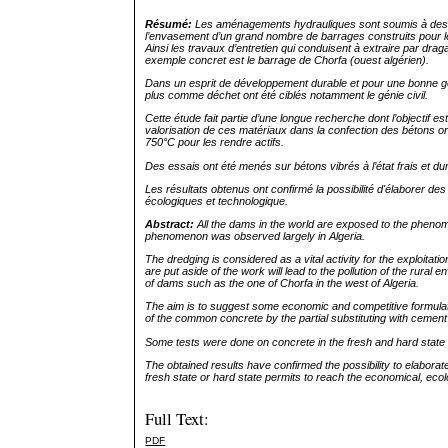
Résumé:
Les aménagements hydrauliques sont soumis à des en
l’envasement d’un grand nombre de barrages construits pour les 
Ainsi les travaux d’entretien qui conduisent à extraire par dr
exemple concret est le barrage de Chorfa (ouest algérien).
Dans un esprit de développement durable et pour une bonne gest
plus comme déchet ont été ciblés notamment le génie civil.
Cette étude fait partie d’une longue recherche dont l’objectif
valorisation de ces matériaux dans la confection des bétons or
750°C pour les rendre actifs.
Des essais ont été menés sur bétons vibrés à l’état frais et dur
Les résultats obtenus ont confirmé la possibilité d'élaborer d
écologiques et technologique.
Abstract:
All the dams in the world are exposed to the phenom
phenomenon was observed largely in Algeria.
The dredging is considered as a vital activity for the exploita
are put aside of the work will lead to the pollution of the rural
of dams such as the one of Chorfa in the west of Algeria.
The aim is to suggest some economic and competitive formulatio
of the common concrete by the partial substituting with cement
Some tests were done on concrete in the fresh and hard state i
The obtained results have confirmed the possibility to elaborat
fresh state or hard state permits to reach the economical, ecol
Full Text:
PDF