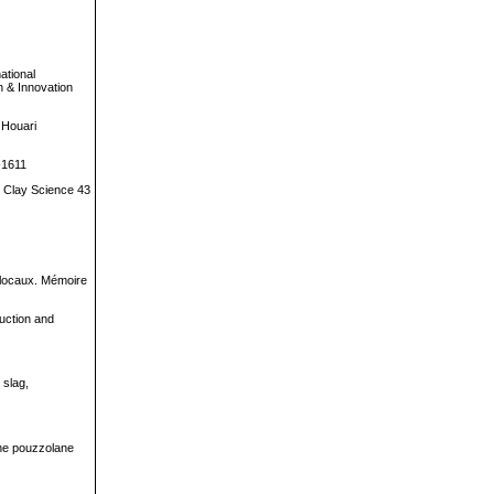
ational
h & Innovation
e Houari
-1611
ed Clay Science 43
.
 locaux. Mémoire
ruction and
 slag,
une pouzzolane