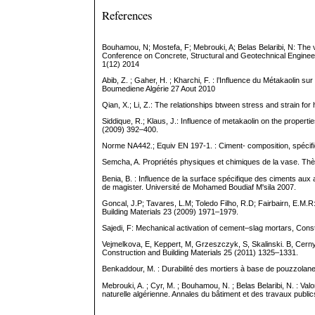
References
Bouhamou, N; Mostefa, F; Mebrouki, A; Belas Belaribi, N: The 
Conference on Concrete, Structural and Geotechnical Engineeri
1(12) 2014
Abib, Z. ; Gaher, H. ; Kharchi, F. : l’Influence du Métakaolin s
Boumediene Algérie 27 Aout 2010
Qian, X.; Li, Z.: The relationships btween stress and strain
Siddique, R.; Klaus, J.: Influence of metakaolin on the propert
(2009) 392–400.
Norme NA442.; Equiv EN 197-1. : Ciment- composition, spécific
Semcha, A. Propriétés physiques et chimiques de la vase. Thès
Benia, B. : Influence de la surface spécifique des ciments a
de magister. Université de Mohamed Boudiaf M'sila 2007.
Goncal, J.P; Tavares, L.M; Toledo Filho, R.D; Fairbairn, E.M.
Building Materials 23 (2009) 1971–1979.
Sajedi, F: Mechanical activation of cement–slag mortars, Const
Vejmelkova, E, Keppert, M, Grzeszczyk, S, Skalinski. B, Cerny
Construction and Building Materials 25 (2011) 1325–1331.
Benkaddour, M. : Durabilité des mortiers à base de pouzzolane 
Mebrouki, A. ; Cyr, M. ; Bouhamou, N. ; Belas Belaribi, N. : 
naturelle algérienne. Annales du bâtiment et des travaux public