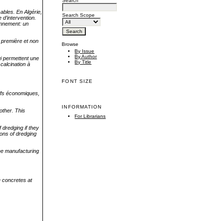
Search
ables. En Algérie,
Search Scope
 d’intervention.
ronnement: un
e première et non
Browse
By Issue
By Author
ui permettent une
By Title
calcination à
FONT SIZE
tifs économiques,
INFORMATION
other. This
For Librarians
 dredging if they
tions of dredging
the manufacturing
e concretes at