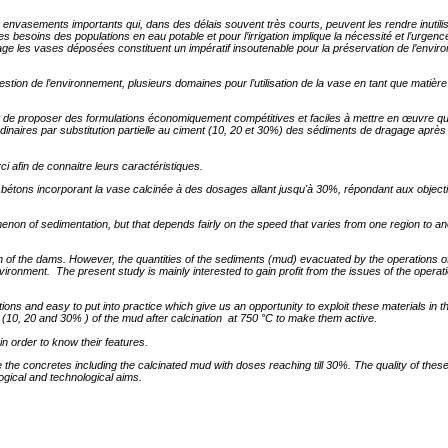
vasements importants qui, dans des délais souvent très courts, peuvent les rendre inutilis
besoins des populations en eau potable et pour l’irrigation implique la nécessité et l’urgence
agage les vases déposées constituent un impératif insoutenable pour la préservation de l’envi
ion de l’environnement, plusieurs domaines pour l’utilisation de la vase en tant que matièr
 est de proposer des formulations économiquement compétitives et faciles à mettre en œuvre q
dinaires par substitution partielle au ciment (10, 20 et 30%) des sédiments de dragage après 
ci afin de connaitre leurs caractéristiques.
es bétons incorporant la vase calcinée à des dosages allant jusqu'à 30%, répondant aux objec
enon of sedimentation, but that depends fairly on the speed that varies from one region to an
tion of the dams. However, the quantities of the sediments (mud) evacuated by the operations of
 environment. The present study is mainly interested to gain profit from the issues of the opera
ns and easy to put into practice which give us an opportunity to exploit these materials in 
 (10, 20 and 30% ) of the mud after calcination at 750 °C to make them active.
n order to know their features.
e the concretes including the calcinated mud with doses reaching till 30%. The quality of thes
ogical and technological aims.