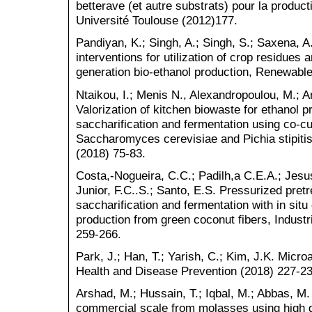
betterave (et autre substrats) pour la product
Université Toulouse (2012)177.
Pandiyan, K.; Singh, A.; Singh, S.; Saxena, A
interventions for utilization of crop residue
generation bio-ethanol production, Renewabl
Ntaikou, I.; Menis N., Alexandropoulou, M.; A
Valorization of kitchen biowaste for ethanol 
saccharification and fermentation using co-cu
Saccharomyces cerevisiae and Pichia stipiti
(2018) 75-83.
Costa,-Nogueira, C.C.; Padilh,a C.E.A.; Jesus
Junior, F.C..S.; Santo, E.S. Pressurized pre
saccharification and fermentation with in situ
production from green coconut fibers, Indust
259-266.
Park, J.; Han, T.; Yarish, C.; Kim, J.K. Micro
Health and Disease Prevention (2018) 227-23
Arshad, M.; Hussain, T.; Iqbal, M.; Abbas, M
commercial scale from molasses using high g