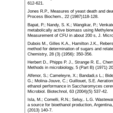
612-621.
Jones R.P., Measures of yeast death and deac
Process Biochem., 22 (1987)118-128.
Bapat, P.; Nandy, S. K.; Wangikar, P.; Venkate
metabolically active biomass using Methylen
Measurement of CFU in about 200 s, J. Micro
Dubois M., Gilles K.A., Hamilton J.K., Rebers
method for determination of sugars and relat
Chemistry, 28 (3) (1956): 350-356.
Herbert D., Phipps P. J., Strange R. E., Chemi
Methods in microbiology, 5 (Part B) (1971) 2
Alfenor, S.; Cameleyre, X.; Bandadi,s L.; Bid
G.; Molina-Jouve, C.; Guillouet, S.E. Aeration
ethanol performance in Saccharomyces cerevi
Microbiol. Biotechnol, 63 (2004)(5) 537-42.
Isla, M.; Comelli, R.N.; Seluy,. L.G. Wastewat
a source for bioethanol production, Argentina
(2013) 140-7.