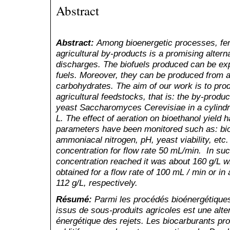
Abstract
Abstract:
Among bioenergetic processes, fer
agricultural
by-products
is a promising altern
discharges. The biofuels produced can be exp
fuels. Moreover, they can be produced from a
carbohydrates. The aim of our work is to pro
agricultural feedstocks, that is: the
by-produc
yeast Saccharomyces Cerevisiae in a cylindric
L. The effect of aeration on bioethanol yield 
parameters have been monitored such as: bioe
ammoniacal nitrogen, pH, yeast viability, etc.
concentration for flow rate 50 mL/min. In suc
concentration reached it was about 160 g/L wh
obtained for a flow rate of 100 mL / min or in
112 g/L, respectively.
Résumé
:
Parmi les procédés bioénergétiques,
issus de sous-produits agricoles est une alte
énergétique des rejets. Les biocarburants pr