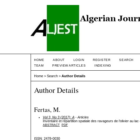
HOME
ABOUT
LOGIN
REGISTER
SEARCH
TEAM
PREVIEW ARTICLES
INDEXING
Home
>
Search
>
Author Details
Author Details
Fertas, M.
Vol 3, No 3 (2017): A
- Articles
Inventaire et répartition spatiale des ravageurs de l’olivier au la
ABSTRACT
PDF
ISSN: 2478-0030